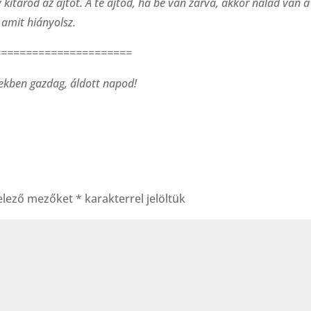
y kitárod az ajtót. A te ajtód, ha be van zárva, akkor nálad van a
, amit hiányolsz.
======================
ekben gazdag, áldott napod!
elező mezőket
*
karakterrel jelöltük