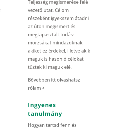
Teljesség megismerése felé
vezető utat. Célom
z
részeként igyekszem átadni
az úton megismert és
megtapasztalt tudás-
morzsákat mindazoknak,
akiket ez érdekel, illetve akik
maguk is hasonló célokat
tűztek ki maguk elé.
Bővebben itt olvashatsz
rólam >
Ingyenes
tanulmány
Hogyan tartsd fenn és