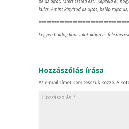
be az ajtót. Miért tetted ezt? Képzeld el, hog
kulcs. Amint kinyitod az ajtót, belép rajta az
==================================
Legyen boldog kapcsolatokban és felismerés
Hozzászólás írása
Az e-mail címet nem tesszük közzé.
A köt