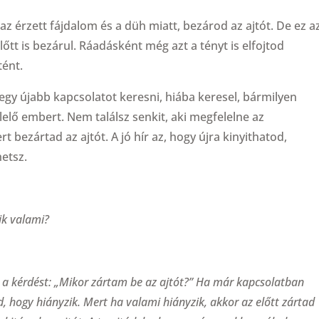
z érzett fájdalom és a düh miatt, bezárod az ajtót. De ez a
őtt is bezárul. Ráadásként még azt a tényt is elfojtod
ént.
 egy újabb kapcsolatot keresni, hiába keresel, bármilyen
lő embert. Nem találsz senkit, aki megfelelne az
t bezártad az ajtót. A jó hír az, hogy újra kinyithatod,
hetsz.
ik valami?
 a kérdést: „Mikor zártam be az ajtót?” Ha már kapcsolatban
d, hogy hiányzik. Mert ha valami hiányzik, akkor az előtt zártad