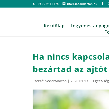
+36 30 941 1478
info@sodormarton.hu
Kezdőlap
Ingyenes anyag
F
Ha nincs kapcsola
bezártad az ajtót
Szerző:
SodorMarton
|
2020.01.13.
|
Egész-ség