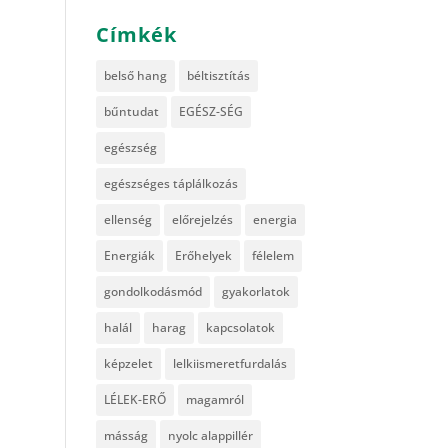
Címkék
belső hang
béltisztítás
bűntudat
EGÉSZ-SÉG
egészség
egészséges táplálkozás
ellenség
előrejelzés
energia
Energiák
Erőhelyek
félelem
gondolkodásmód
gyakorlatok
halál
harag
kapcsolatok
képzelet
lelkiismeretfurdalás
LÉLEK-ERŐ
magamról
másság
nyolc alappillér