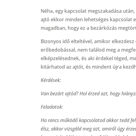
Néha, egy kapcsolat megszakadása után, a
ajtó ekkor minden lehetséges kapcsolat el
magadban, hogy ez a bezárkózás megtört
Bizonyos idő elteltével, amikor elkezdesz
erőbedobással, nem találod meg a megfele
elképzelésednek, és aki érdekel téged, mer
kitárhatod az ajtót, és mindent újra kezd
Kérdések:
Van bezárt ajtód? Hol érzed azt, hogy hiányz
Feladatok:
Ha nincs működő kapcsolatod akkor tedd fel
élsz, akkor vizsgáld meg azt, amiről úgy érze