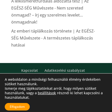
A lelkiismeretfurdalás áldozattá tesz | Az
EGÉSZ-SÉG Művészete
-
Nem szereted
önmagad? – írj egy szerelmes levelet…
önmagadnak!
Az emberi táplálkozás története | Az EGÉSZ-
SÉG Művészete
-
A természetes táplálkozás
hatásai
Kapcsolat
Adatkezelési szabályzat
Általános Szerződési Feltételek (ÁSZF)
A weboldalon a minőségi felhasználói élmény érdekében
sütiket használunk.
Ismerje meg tájékoztatónkat arról, hogy milyen sütiket
használunk, vagy a
beállítások
résznél ki lehet kapcsolni a
használatukat.
2021. GyógyTermészet Kft. Minden jog fenntartva
Elfogadom
HTML Snippets
Powered By :
XYZScripts.com