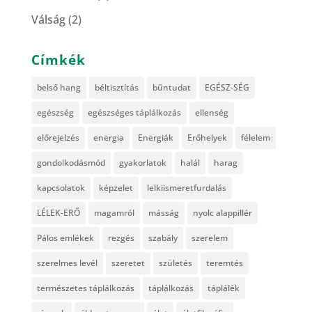
Válság
(2)
Címkék
belső hang
béltisztítás
bűntudat
EGÉSZ-SÉG
egészség
egészséges táplálkozás
ellenség
előrejelzés
energia
Energiák
Erőhelyek
félelem
gondolkodásmód
gyakorlatok
halál
harag
kapcsolatok
képzelet
lelkiismeretfurdalás
LÉLEK-ERŐ
magamról
másság
nyolc alappillér
Pálos emlékek
rezgés
szabály
szerelem
szerelmes levél
szeretet
születés
teremtés
természetes táplálkozás
táplálkozás
táplálék