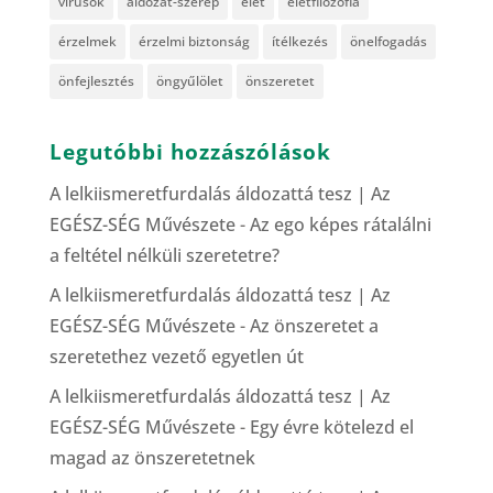
vírusok
áldozat-szerep
élet
életfilozófia
érzelmek
érzelmi biztonság
ítélkezés
önelfogadás
önfejlesztés
öngyűlölet
önszeretet
Legutóbbi hozzászólások
A lelkiismeretfurdalás áldozattá tesz | Az
EGÉSZ-SÉG Művészete
-
Az ego képes rátalálni
a feltétel nélküli szeretetre?
A lelkiismeretfurdalás áldozattá tesz | Az
EGÉSZ-SÉG Művészete
-
Az önszeretet a
szeretethez vezető egyetlen út
A lelkiismeretfurdalás áldozattá tesz | Az
EGÉSZ-SÉG Művészete
-
Egy évre kötelezd el
magad az önszeretetnek