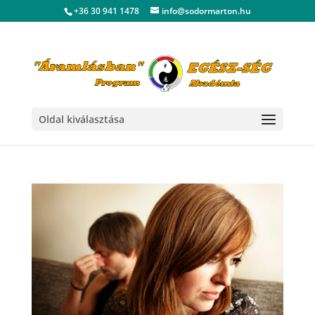
+36 30 941 1478
info@sodormarton.hu
Oldal kiválasztása