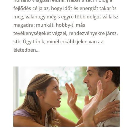
Rohanó világban élünk. Habár a technológia
fejlődés célja az, hogy időt és energiát takaríts
meg, valahogy mégis egyre több dolgot vállalsz
magadra: munkát, hobby-t, más
tevékenységeket végzel, rendezvényekre jársz,
stb. Úgy tűnik, minél inkább jelen van az
életedben...