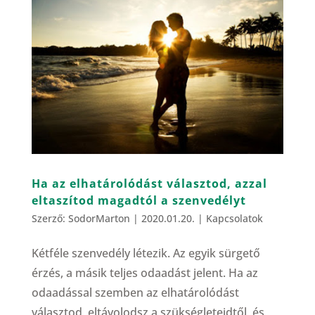
Ha az elhatárolódást választod, azzal
eltaszítod magadtól a szenvedélyt
Szerző:
SodorMarton
|
2020.01.20.
|
Kapcsolatok
Kétféle szenvedély létezik. Az egyik sürgető
érzés, a másik teljes odaadást jelent. Ha az
odaadással szemben az elhatárolódást
választod, eltávolodsz a szükségleteidtől, és