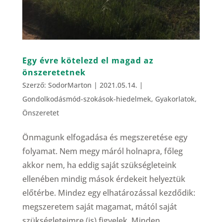
Egy évre kötelezd el magad az
önszeretetnek
Szerző:
SodorMarton
|
2021.05.14.
|
Gondolkodásmód-szokások-hiedelmek
,
Gyakorlatok
,
Önszeretet
Önmagunk elfogadása és megszeretése egy
folyamat. Nem megy máról holnapra, főleg
akkor nem, ha eddig saját szükségleteink
ellenében mindig mások érdekeit helyeztük
előtérbe. Mindez egy elhatározással kezdődik:
megszeretem saját magamat, mától saját
szükségleteimre (is) figyelek. Minden