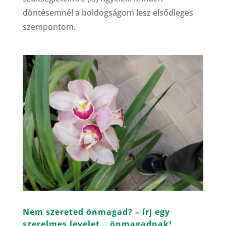
döntésemnél a boldogságom lesz elsődleges
szempontom.
Nem szereted önmagad? – írj egy
szerelmes levelet… önmagadnak!