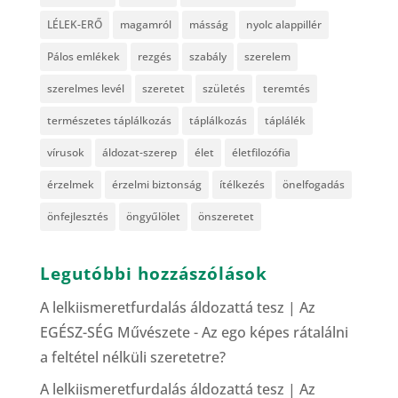
LÉLEK-ERŐ
magamról
másság
nyolc alappillér
Pálos emlékek
rezgés
szabály
szerelem
szerelmes levél
szeretet
születés
teremtés
természetes táplálkozás
táplálkozás
táplálék
vírusok
áldozat-szerep
élet
életfilozófia
érzelmek
érzelmi biztonság
ítélkezés
önelfogadás
önfejlesztés
öngyűlölet
önszeretet
Legutóbbi hozzászólások
A lelkiismeretfurdalás áldozattá tesz | Az
EGÉSZ-SÉG Művészete
-
Az ego képes rátalálni
a feltétel nélküli szeretetre?
A lelkiismeretfurdalás áldozattá tesz | Az