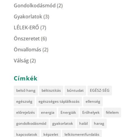
Gondolkodásmód
(2)
Gyakorlatok
(3)
LÉLEK-ERŐ
(7)
Önszeretet
(6)
Önvallomás
(2)
Válság
(2)
Címkék
belső hang
béltisztítás
bűntudat
EGÉSZ-SÉG
egészség
egészséges táplálkozás
ellenség
előrejelzés
energia
Energiák
Erőhelyek
félelem
gondolkodásmód
gyakorlatok
halál
harag
kapcsolatok
képzelet
lelkiismeretfurdalás