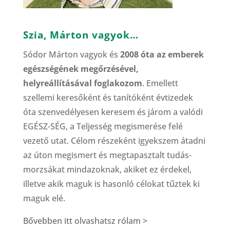
Szia, Márton vagyok…
Sódor Márton vagyok és
2008 óta az emberek
egészségének megőrzésével,
helyreállításával foglakozom
. Emellett
szellemi keresőként és tanítóként évtizedek
óta szenvedélyesen keresem és járom a valódi
EGÉSZ-SÉG, a Teljesség megismerése felé
vezető utat. Célom részeként igyekszem átadni
az úton megismert és megtapasztalt tudás-
morzsákat mindazoknak, akiket ez érdekel,
illetve akik maguk is hasonló célokat tűztek ki
maguk elé.
Bővebben itt olvashatsz rólam >