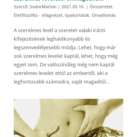
Szerző:
SodorMarton
|
2021.05.10.
|
Önszeretet
,
Életfilozófia - világnézet
,
Gyakorlatok
,
Önvallomás
A szerelmes levél a szeretet valaki iránti
kifejezésének leghatékonyabb és
legszenvedélyesebb módja. Lehet, hogy már
sok szerelmes levelet kaptál, lehet, hogy még
egyet sem. De valószínűleg még nem kaptál
szerelmes levelet attól az embertől, aki a
legfontosabb számodra, saját magadtól…