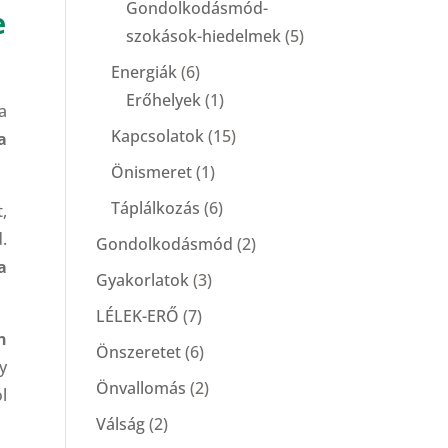
Gondolkodásmód-
e
szokások-hiedelmek
(5)
Energiák
(6)
Erőhelyek
(1)
a
Kapcsolatok
(15)
a
Önismeret
(1)
Táplálkozás
(6)
,
.
Gondolkodásmód
(2)
a
Gyakorlatok
(3)
LÉLEK-ERŐ
(7)
n
Önszeretet
(6)
y
Önvallomás
(2)
l
Válság
(2)