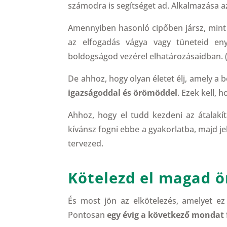
számodra is segítséget ad. Alkalmazása a
Amennyiben hasonló cipőben jársz, mint é
az elfogadás vágya vagy tüneteid en
boldogságod vezérel elhatározásaidban. 
De ahhoz, hogy olyan életet élj, amely a
igazságoddal és örömöddel
. Ezek kell, 
Ahhoz, hogy el tudd kezdeni az átalakí
kívánsz fogni ebbe a gyakorlatba, majd je
tervezed.
Kötelezd el magad ö
És most jön az elkötelezés, amelyet ez 
Pontosan
egy évig a következő mondat f