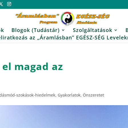
ok
Blogok (Tudástár)
Szolgáltatások
eliratkozás az „Áramlásban” EGÉSZ-SÉG Levelek
d el magad az
dásmód-szokások-hiedelmek
,
Gyakorlatok
,
Önszeretet