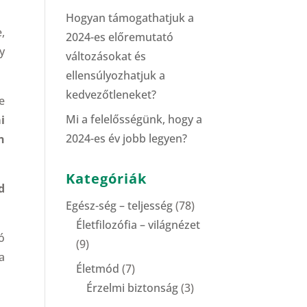
Hogyan támogathatjuk a
,
2024-es előremutató
y
változásokat és
ellensúlyozhatjuk a
kedvezőtleneket?
e
Mi a felelősségünk, hogy a
ai
2024-es év jobb legyen?
n
Kategóriák
d
Egész-ség – teljesség
(78)
Életfilozófia – világnézet
ió
(9)
a
Életmód
(7)
Érzelmi biztonság
(3)