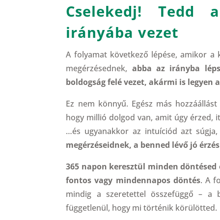
Cselekedj! Tedd 
irányába vezet
A folyamat következő lépése, amikor a 
megérzésednek,
abba az irányba lép
boldogság felé vezet, akármi is legyen 
Ez nem könnyű. Egész más hozzáállást 
hogy millió dolgod van, amit úgy érzed, i
…és ugyanakkor az intuíciód azt súgja
megérzéseidnek, a benned lévő jó érzé
365 napon keresztül minden döntésed e
fontos vagy mindennapos döntés
. A f
mindig a szeretettel összefüggő – a b
függetlenül, hogy mi történik körülötted.