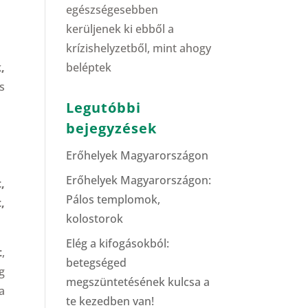
egészségesebben
kerüljenek ki ebből a
krízishelyzetből, mint ahogy
beléptek
,
s
Legutóbbi
bejegyzések
Erőhelyek Magyarországon
Erőhelyek Magyarországon:
,
Pálos templomok,
,
kolostorok
Elég a kifogásokból:
t
,
betegséged
g
megszüntetésének kulcsa a
a
te kezedben van!