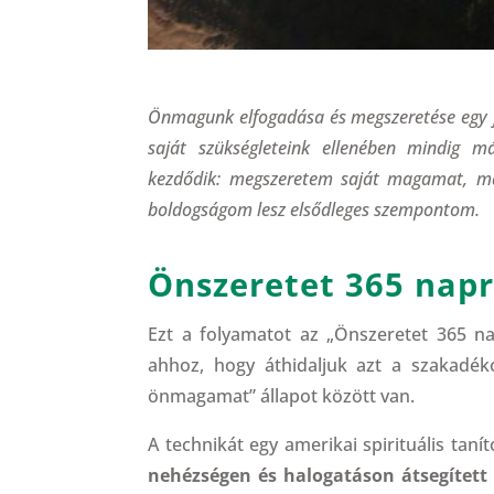
Önmagunk elfogadása és megszeretése egy 
saját szükségleteink ellenében mindig m
kezdődik: megszeretem saját magamat, mát
boldogságom lesz elsődleges szempontom.
Önszeretet 365 nap
Ezt a folyamatot az „Önszeretet 365 n
ahhoz, hogy áthidaljuk azt a szakadéko
önmagamat” állapot között van.
A technikát egy amerikai spirituális tan
nehézségen és halogatáson átsegített