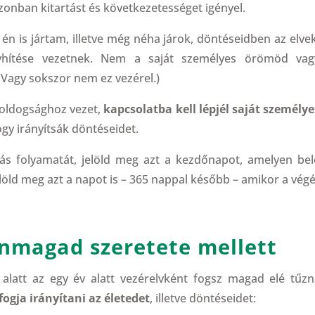
zonban kitartást és következetességet igényel.
n is jártam, illetve még néha járok, döntéseidben az elvek
yhítése vezetnek. Nem a saját személyes örömöd vag
(Vagy sokszor nem ez vezérel.)
 boldogsághoz vezet,
kapcsolatba kell lépjél saját személye
hogy irányítsák döntéseidet.
tás folyamatát, jelöld meg azt a kezdőnapot, amelyen bel
löld meg azt a napot is – 365 nappal később – amikor a végé
nmagad szeretete mellett
alatt az egy év alatt vezérelvként fogsz magad elé tűzni
ogja irányítani az életedet
, illetve döntéseidet: