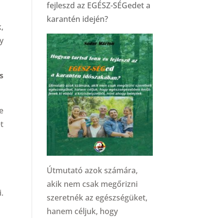
fejleszd az EGÉSZ-SÉGedet a
karantén idején?
,
y
s
e
t
Útmutató azok számára,
akik nem csak megőrizni
.
szeretnék az egészségüket,
hanem céljuk, hogy