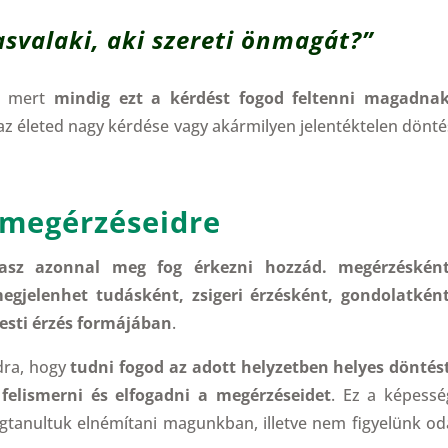
asvalaki, aki szereti önmagát?”
á, mert
mindig ezt a kérdést fogod feltenni magadnak
 az életed nagy kérdése vagy akármilyen jelentéktelen dönté
a megérzéseidre
asz azonnal meg fog érkezni hozzád. megérzésként
megjelenhet tudásként, zsigeri érzésként, gondolatként
esti érzés formájában
.
dra, hogy
tudni fogod az adott helyzetben helyes döntés
felismerni és elfogadni a megérzéseidet
. Ez a képessé
anultuk elnémítani magunkban, illetve nem figyelünk od