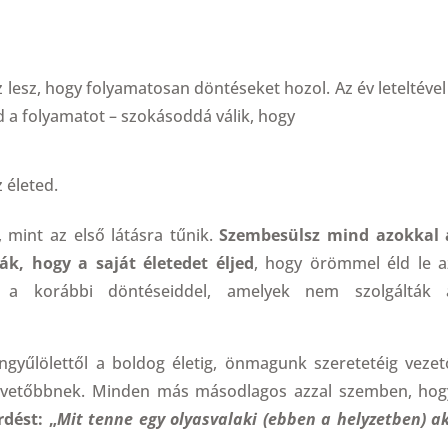
 lesz, hogy folyamatosan döntéseket hozol. Az év leteltével 
a folyamatot – szokásoddá válik, hogy
 életed.
 mint az első látásra tűnik.
Szembesülsz mind azokkal 
k, hogy a saját életedet éljed
, hogy örömmel éld le a
l a korábbi döntéseiddel, amelyek nem szolgálták 
gyűlölettől a boldog életig, önmagunk szeretetéig vezet
lapvetőbbnek. Minden más másodlagos azzal szemben, hog
rdést: „
Mit tenne egy olyasvalaki (ebben a helyzetben) ak