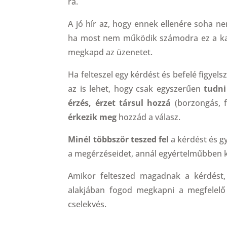
rá.
A jó hír az, hogy ennek ellenére soha ne
ha most nem működik számodra ez a kapc
megkapd az üzenetet.
Ha felteszel egy kérdést és befelé figyel
az is lehet, hogy csak egyszerűen
tudni
érzés, érzet társul hozzá
(borzongás, f
érkezik meg
hozzád a válasz.
Minél többször teszed fel
a kérdést és gy
a megérzéseidet, annál egyértelműbben k
Amikor felteszed magadnak a kérdést,
alakjában fogod megkapni a megfelelő 
cselekvés.