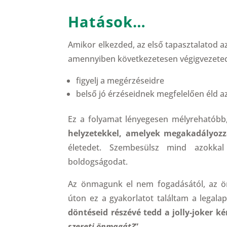
Hatások…
Amikor elkezded, az első tapasztalatod az
amennyiben következetesen végigvezeted 
figyelj a megérzéseidre
belső jó érzéseidnek megfelelően éld az
Ez a folyamat lényegesen mélyrehatóbb,
helyzetekkel, amelyek megakadályozzá
életedet. Szembesülsz mind azokka
boldogságodat.
Az önmagunk el nem fogadásától, az ön
úton ez a gyakorlatot találtam a lega
döntéseid részévé tedd a jolly-joker ké
szereti önmagát?
”