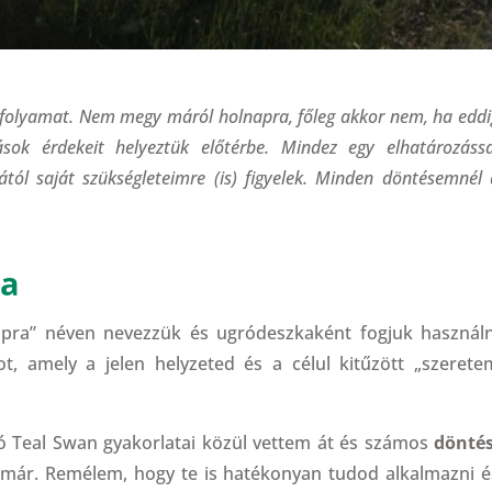
folyamat. Nem megy máról holnapra, főleg akkor nem, ha eddi
ások érdekeit helyeztük előtérbe. Mindez egy elhatározássa
ól saját szükségleteimre (is) figyelek. Minden döntésemnél 
ra
apra” néven nevezzük és ugródeszkaként fogjuk használn
t, amely a jelen helyzeted és a célul kitűzött „szerete
ító Teal Swan gyakorlatai közül vettem át és számos
döntés
már. Remélem, hogy te is hatékonyan tudod alkalmazni é