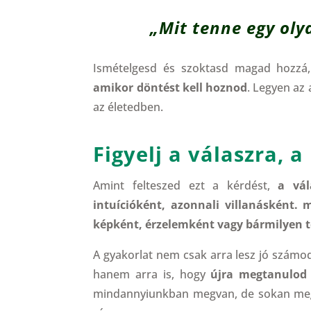
„
Mit tenne egy oly
Ismételgesd és szoktasd magad hozz
amikor döntést kell hoznod
. Legyen az
az életedben.
Figyelj a válaszra, 
Amint felteszed ezt a kérdést,
a vál
intuícióként, azonnali villanásként. 
képként, érzelemként vagy bármilyen t
A gyakorlat nem csak arra lesz jó számo
hanem arra is, hogy
újra megtanulod 
mindannyiunkban megvan, de sokan megt