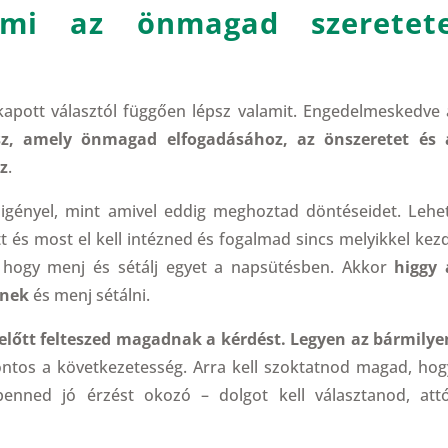
ami az önmagad szeretet
kapott választól függően lépsz valamit. Engedelmeskedve 
sz, amely önmagad elfogadásához, az önszeretet és 
az
.
igényel, mint amivel eddig meghoztad döntéseidet. Lehet
tt és most el kell intézned és fogalmad sincs melyikkel kezd
, hogy menj és sétálj egyet a napsütésben. Akkor
higgy 
snek
és menj sétálni.
lőtt felteszed magadnak a kérdést. Legyen az bármilye
ontos a következetesség. Arra kell szoktatnod magad, hog
enned jó érzést okozó – dolgot kell választanod, attó