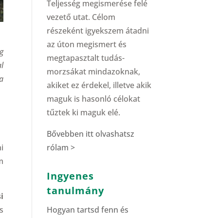
Teljesség megismerése felé
vezető utat. Célom
részeként igyekszem átadni
az úton megismert és
g
megtapasztalt tudás-
l
morzsákat mindazoknak,
a
akiket ez érdekel, illetve akik
maguk is hasonló célokat
tűztek ki maguk elé.
Bővebben itt olvashatsz
i
rólam >
m
Ingyenes
tanulmány
i
s
Hogyan tartsd fenn és