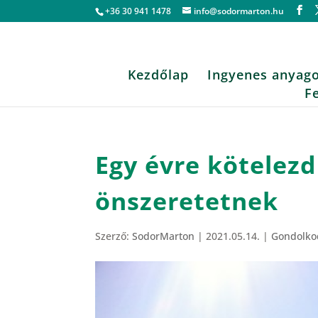
+36 30 941 1478
info@sodormarton.hu
Kezdőlap
Ingyenes anyag
F
Egy évre kötelez
önszeretetnek
Szerző:
SodorMarton
|
2021.05.14.
|
Gondolko