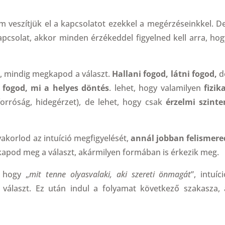
m veszítjük el a kapcsolatot ezekkel a megérzéseinkkel. De
solat, akkor minden érzékeddel figyelned kell arra, hog
sz, mindig megkapod a választ.
Hallani fogod, látni fogod,
d
 fogod, mi a helyes döntés
. lehet, hogy valamilyen
fizik
orróság, hidegérzet), de lehet, hogy csak
érzelmi szinte
akorlod az intuíció megfigyelését,
annál jobban felismere
apod meg a választ, akármilyen formában is érkezik meg.
 hogy „
mit tenne olyasvalaki, aki szereti önmagát
”, intuíc
választ. Ez után indul a folyamat következő szakasza, 