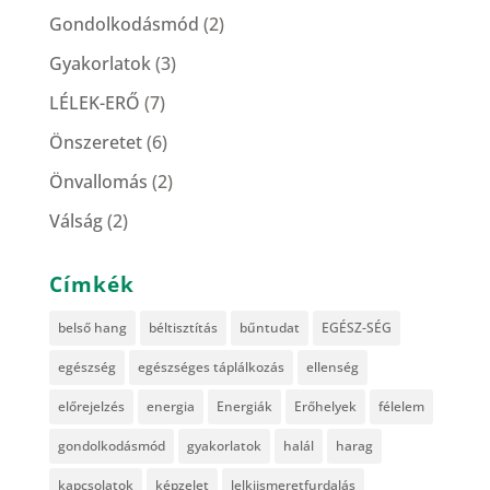
Gondolkodásmód
(2)
Gyakorlatok
(3)
LÉLEK-ERŐ
(7)
Önszeretet
(6)
Önvallomás
(2)
Válság
(2)
Címkék
belső hang
béltisztítás
bűntudat
EGÉSZ-SÉG
egészség
egészséges táplálkozás
ellenség
előrejelzés
energia
Energiák
Erőhelyek
félelem
gondolkodásmód
gyakorlatok
halál
harag
kapcsolatok
képzelet
lelkiismeretfurdalás