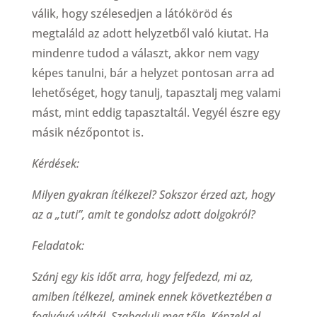
válik, hogy szélesedjen a látóköröd és
megtaláld az adott helyzetből való kiutat. Ha
mindenre tudod a választ, akkor nem vagy
képes tanulni, bár a helyzet pontosan arra ad
lehetőséget, hogy tanulj, tapasztalj meg valami
mást, mint eddig tapasztaltál. Vegyél észre egy
másik nézőpontot is.
Kérdések:
Milyen gyakran ítélkezel? Sokszor érzed azt, hogy
az a „tuti”, amit te gondolsz adott dolgokról?
Feladatok:
Szánj egy kis időt arra, hogy felfedezd, mi az,
amiben ítélkezel, aminek ennek következtében a
foglyává váltál. Szabadulj meg tőle. Képzeld el,