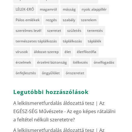
LÉLEK-ERŐ
magamról
másság
nyolc alappillér
Pálos emlékek
rezgés
szabály
szerelem
szerelmes levél
szeretet
születés
teremtés
természetes táplálkozás
táplálkozás
táplálék
vírusok
áldozat-szerep
élet
életfilozófia
érzelmek
érzelmi biztonság
ítélkezés
önelfogadás
önfejlesztés
öngyűlölet
önszeretet
Legutóbbi hozzászólások
A lelkiismeretfurdalás áldozattá tesz | Az
EGÉSZ-SÉG Művészete
-
Az ego képes rátalálni
a feltétel nélküli szeretetre?
A lelkiismeretfurdalás áldozattá tesz | Az