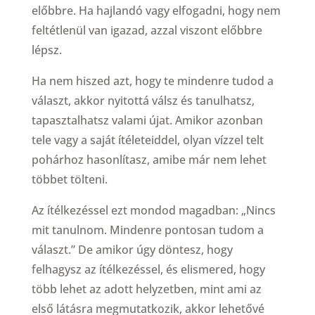
előbbre. Ha hajlandó vagy elfogadni, hogy nem
feltétlenül van igazad, azzal viszont előbbre
lépsz.
Ha nem hiszed azt, hogy te mindenre tudod a
választ, akkor nyitottá válsz és tanulhatsz,
tapasztalhatsz valami újat. Amikor azonban
tele vagy a saját ítéleteiddel, olyan vízzel telt
pohárhoz hasonlítasz, amibe már nem lehet
többet tölteni.
Az ítélkezéssel ezt mondod magadban: „Nincs
mit tanulnom. Mindenre pontosan tudom a
választ.” De amikor úgy döntesz, hogy
felhagysz az ítélkezéssel, és elismered, hogy
több lehet az adott helyzetben, mint ami az
első látásra megmutatkozik, akkor lehetővé