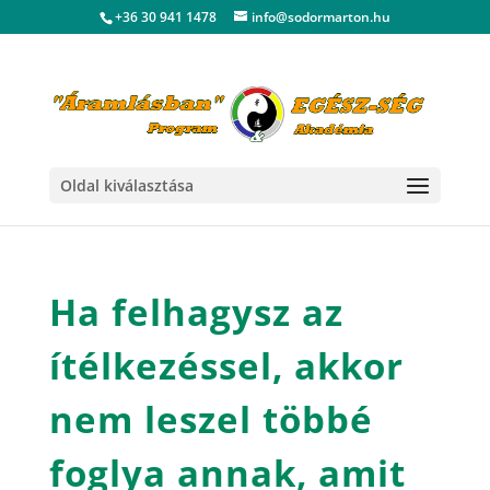
+36 30 941 1478
info@sodormarton.hu
Oldal kiválasztása
Ha felhagysz az
ítélkezéssel, akkor
nem leszel többé
foglya annak, amit