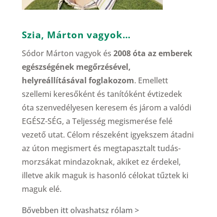
Szia, Márton vagyok…
Sódor Márton vagyok és
2008 óta az emberek
egészségének megőrzésével,
helyreállításával foglakozom
. Emellett
szellemi keresőként és tanítóként évtizedek
óta szenvedélyesen keresem és járom a valódi
EGÉSZ-SÉG, a Teljesség megismerése felé
vezető utat. Célom részeként igyekszem átadni
az úton megismert és megtapasztalt tudás-
morzsákat mindazoknak, akiket ez érdekel,
illetve akik maguk is hasonló célokat tűztek ki
maguk elé.
Bővebben itt olvashatsz rólam >