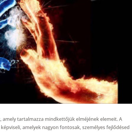
ot, amely tartalmazza mindkettőjük elméjének elemeit. A
 képviseli, amelyek nagyon fontosak, személyes fejlődésed