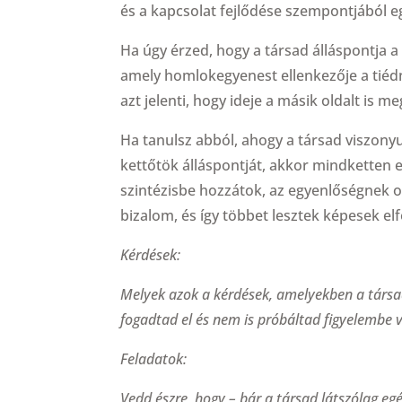
és a kapcsolat fejlődése szempontjából e
Ha úgy érzed, hogy a társad álláspontja a 
amely homlokegyenest ellenkezője a tiéd
azt jelenti, hogy ideje a másik oldalt is me
Ha tanulsz abból, ahogy a társad viszonyu
kettőtök álláspontját, akkor mindketten 
szintézisbe hozzátok, az egyenlőségnek o
bizalom, és így többet lesztek képesek el
Kérdések:
Melyek azok a kérdések, amelyekben a társa
fogadtad el és nem is próbáltad figyelembe v
Feladatok:
Vedd észre, hogy – bár a társad látszólag eg