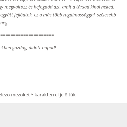
gy megváltozz és befogadd azt, amit a társad kínál neked.
 együtt fejlődtök, ez a más több rugalmassággal, szélesebb
 meg.
======================
ekben gazdag, áldott napod!
elező mezőket
*
karakterrel jelöltük