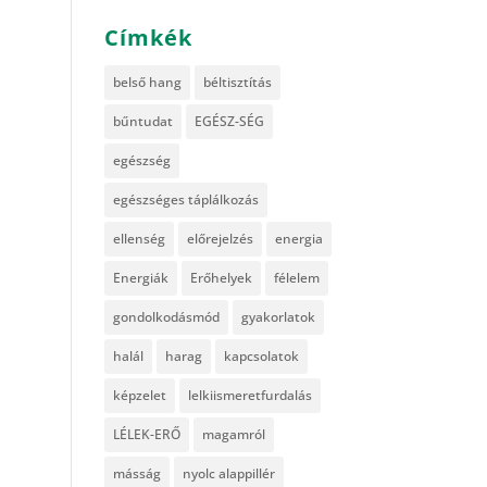
Címkék
belső hang
béltisztítás
bűntudat
EGÉSZ-SÉG
egészség
egészséges táplálkozás
ellenség
előrejelzés
energia
Energiák
Erőhelyek
félelem
gondolkodásmód
gyakorlatok
halál
harag
kapcsolatok
képzelet
lelkiismeretfurdalás
LÉLEK-ERŐ
magamról
másság
nyolc alappillér