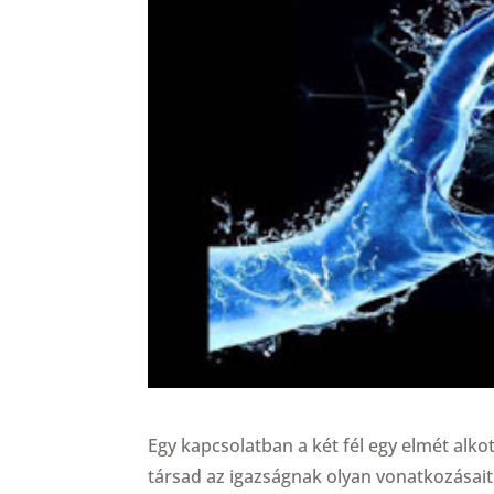
Egy kapcsolatban a két fél egy elmét alk
társad az igazságnak olyan vonatkozásait