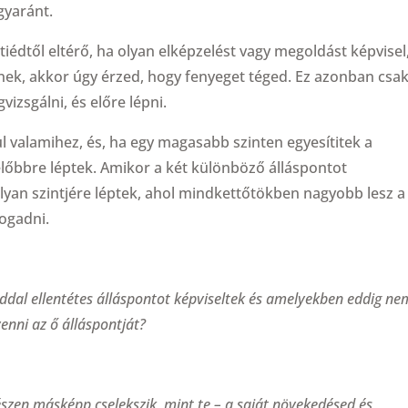
gyaránt.
tiédtől eltérő, ha olyan elképzelést vagy megoldást képvisel
nek, akkor úgy érzed, hogy fenyeget téged. Ez azonban csa
gvizsgálni, és előre lépni.
l valamihez, és, ha egy magasabb szinten egyesítitek a
előbbre léptek. Amikor a két különböző álláspontot
lyan szintjére léptek, ahol mindkettőtökben nagyobb lesz a
fogadni.
ddal ellentétes álláspontot képviseltek és amelyekben eddig ne
enni az ő álláspontját?
észen másképp cselekszik, mint te – a saját növekedésed és