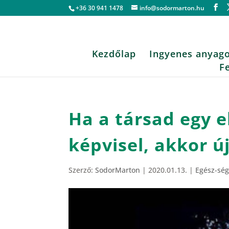
+36 30 941 1478
info@sodormarton.hu
Kezdőlap
Ingyenes anyag
F
Ha a társad egy e
képvisel, akkor ú
Szerző:
SodorMarton
|
2020.01.13.
|
Egész-ség