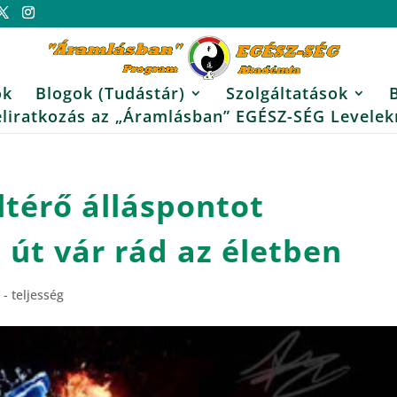
ok
Blogok (Tudástár)
Szolgáltatások
eliratkozás az „Áramlásban” EGÉSZ-SÉG Levelek
ltérő álláspontot
j út vár rád az életben
 - teljesség