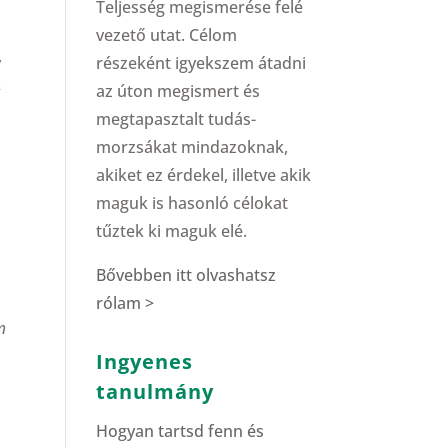
Teljesség megismerése felé
vezető utat. Célom
,
részeként igyekszem átadni
k
az úton megismert és
megtapasztalt tudás-
morzsákat mindazoknak,
akiket ez érdekel, illetve akik
maguk is hasonló célokat
tűztek ki maguk elé.
Bővebben itt olvashatsz
rólam >
m
Ingyenes
tanulmány
Hogyan tartsd fenn és